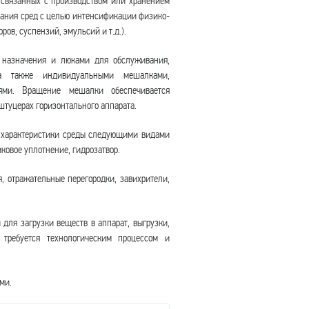
 связанных с производством или хранением
ания сред с целью интенсификации физико-
ов, суспензий, эмульсий и т.д.).
 назначения и люками для обслуживания,
а также индивидуальными мешалками,
ями. Вращение мешалки обеспечивается
штуцерах горизонтального аппарата.
и характеристики среды следующими видами
ковое уплотнение, гидрозатвор.
я, отражательные перегородки, завихрители,
для загрузки веществ в аппарат, выгрузки,
 требуется технологическим процессом и
ми.