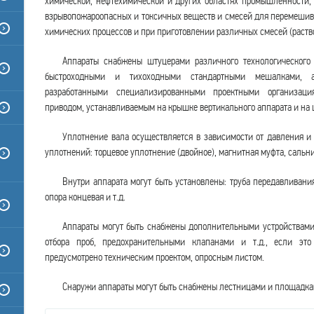
химической, нефтехимической и других областях промышленности,
взрывопожароопасных и токсичных веществ и смесей для перемешив
химических процессов и при приготовлении различных смесей (раствор
Аппараты снабжены штуцерами различного технологического
быстроходными и тихоходными стандартными мешалками, 
разработанными специализированными проектными организаци
приводом, устанавливаемым на крышке вертикального аппарата и на 
Уплотнение вала осуществляется в зависимости от давления 
уплотнений: торцевое уплотнение (двойное), магнитная муфта, сальни
Внутри аппарата могут быть установлены: труба передавливани
опора концевая и т.д.
Аппараты могут быть снабжены дополнительными устройствами 
отбора проб, предохранительными клапанами и т.д., если это
предусмотрено техническим проектом, опросным листом.
Снаружи аппараты могут быть снабжены лестницами и площадка