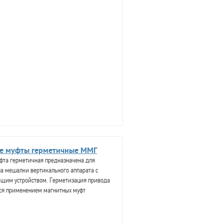
е муфты герметичные ММГ
фта герметичная предназначена для
а мешалки вертикального аппарата с
щим устройством. Герметизация привода
ся применением магнитных муфт