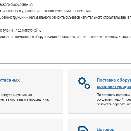
еского оборудования;
тизированного управления технологическими процессами;
реконструкции и капитального ремонта объектов капитального строительства, в 
стую» и «под нагрузкой»;
рнизация комплексов оборудования на опасных и ответственных объектах хозяйст
рственных
Поставка обору
комплектующих
аствует в аукционах
По договору поставки
ачестве поставщика (подрядчика,
осуществляющий пред
обязуется передать в 
производимые или за
использования в пред
иных целях, не связа
иным подобным испол
Договор