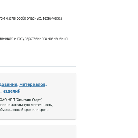
том числе особо опасных, технически
венного и государственного назначения.
дования, материалов,
, изделий
 ОАО НПП "Химмаш-Старт",
принимательскую деятельность,
обусловленный срок или сроки,
купаемые им товары покупателю для
принимательской деятельности или в
нных с личным, семейным, домашним и
ьзованием.