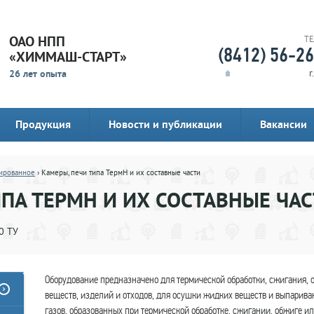
ОАО НПП
Т
(8412) 56-2
«ХИММАШ-СТАРТ»
26 лет опыта
г
Продукция
Новости и публикации
Вакансии
ированное
› Камеры, печи типа ТермН и их составные части
ИПА ТЕРМН И ИХ СОСТАВНЫЕ ЧА
0 ТУ
Оборудование предназначено для термической обработки, сжигания, 
веществ, изделий и отходов, для осушки жидких веществ и выпарива
газов, образованных при термической обработке, сжигании, обжиге ил