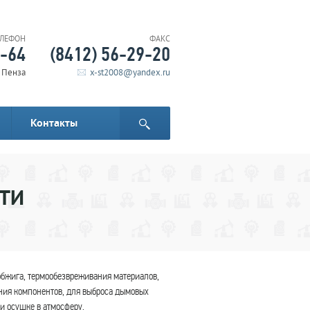
ЕЛЕФОН
ФАКС
6-64
(8412) 56-29-20
. Пенза
x-st2008@yandex.ru
Контакты
СТИ
обжига, термообезвреживания материалов,
ния компонентов, для выброса дымовых
и осушке в атмосферу.