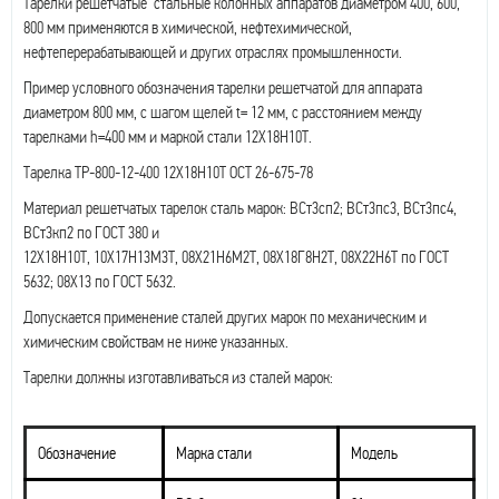
Тарелки решетчатые стальные колонных аппаратов диаметром 400, 600,
800 мм применяются в химической, нефтехимической,
нефтеперерабатывающей и других отраслях промышленности.
Пример условного обозначения тарелки решетчатой для аппарата
диаметром 800 мм, с шагом щелей t= 12 мм, с расстоянием между
тарелками h=400 мм и маркой стали 12Х18Н10Т.
Тарелка ТР-800-12-400 12Х18Н10Т ОСТ 26-675-78
Материал решетчатых тарелок сталь марок: ВСт3сп2; ВСт3пс3, ВСт3пс4,
ВСт3кп2 по ГОСТ 380 и
12Х18Н10Т, 10Х17Н13М3Т, 08Х21Н6М2Т, 08Х18Г8Н2Т, 08Х22Н6Т по ГОСТ
5632; 08Х13 по ГОСТ 5632.
Допускается применение сталей других марок по механическим и
химическим свойствам не ниже указанных.
Тарелки должны изготавливаться из сталей марок:
Обозначение
Марка стали
Модель