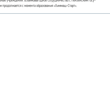
ьные учреждения. Взаимовыгодное сотрудничество с Пензенским госу-
м продолжается с момента образования «Химмаш-Старт».