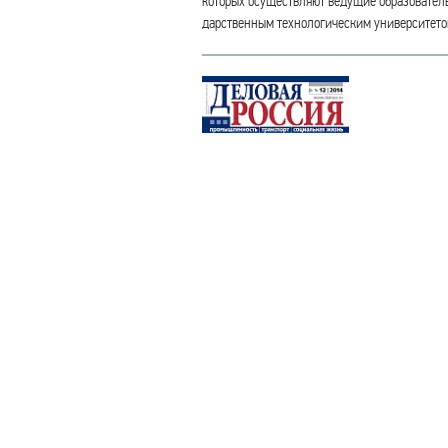
которых осуществляют ведущие образовател
дарственным технологическим университето