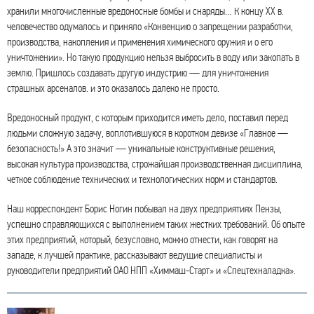
хранили многочисленные вредоносные бомбы и снаряды… К концу XX в.
человечество одумалось и приняло «Конвенцию о запрещении разработки,
производства, накопления и применения химического оружия и о его
уничтожении». Но такую продукцию нельзя выбросить в воду или закопать в
землю. Пришлось создавать другую индустрию — для уничтожения
страшных арсеналов. и это оказалось далеко не просто.
Вредоносный продукт, с которым приходится иметь дело, поставил перед
людьми сложную задачу, воплотившуюся в коротком девизе «Главное —
безопасность!» А это значит — уникальные конструктивные решения,
высокая культура производства, строжайшая производственная дисциплина,
четкое соблюдение технических и технологических норм и стандартов.
Наш корреспондент Борис Ногин побывал на двух предприятиях Пензы,
успешно справляющихся с выполнением таких жестких требований. Об опыте
этих предприятий, который, безусловно, можно отнести, как говорят на
западе, к лучшей практике, рассказывают ведущие специалисты и
руководители предприятий ОАО НПП «Химмаш-Старт» и «Спецтехналадка».